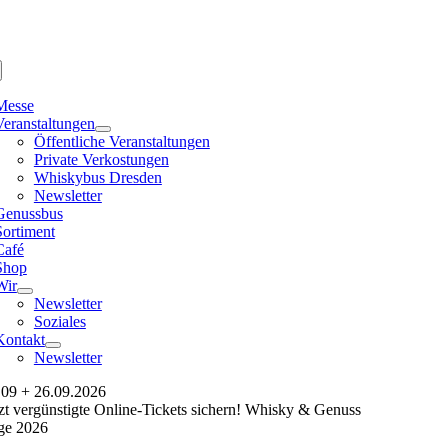
Messe
Veranstaltungen
Öffentliche Veranstaltungen
Private Verkostungen
Whiskybus Dresden
Newsletter
Genussbus
Sortiment
Café
Shop
Wir
Newsletter
Soziales
Kontakt
Newsletter
.09 + 26.09.2026
tzt vergünstigte Online-Tickets sichern! Whisky & Genuss
ge 2026