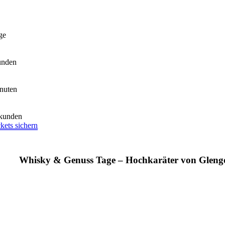
ge
unden
nuten
kunden
ckets sichern
Whisky & Genuss Tage – Hochkaräter von Gleng