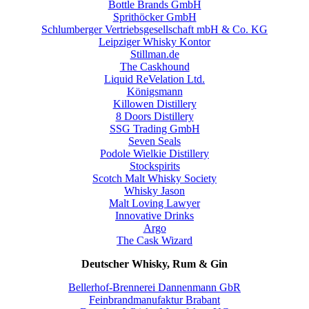
Bottle Brands GmbH
Sprithöcker GmbH
Schlumberger Vertriebsgesellschaft mbH & Co. KG
Leipziger Whisky Kontor
Stillman.de
The Caskhound
Liquid ReVelation Ltd.
Königsmann
Killowen Distillery
8 Doors Distillery
SSG Trading GmbH
Seven Seals
Podole Wielkie Distillery
Stockspirits
Scotch Malt Whisky Society
Whisky Jason
Malt Loving Lawyer
Innovative Drinks
Argo
The Cask Wizard
Deutscher Whisky, Rum & Gin
Bellerhof-Brennerei Dannenmann GbR
Feinbrandmanufaktur Brabant