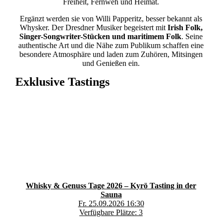
Freiheit, Fernweh und Heimat.
Ergänzt werden sie von Willi Papperitz, besser bekannt als
Whysker. Der Dresdner Musiker begeistert mit
Irish Folk,
Singer-Songwriter-Stücken und maritimem Folk
. Seine
authentische Art und die Nähe zum Publikum schaffen eine
besondere Atmosphäre und laden zum Zuhören, Mitsingen
und Genießen ein.
Exklusive Tastings
Whisky & Genuss Tage 2026 – Kyrö Tasting in der
Sauna
Fr. 25.09.2026 16:30
Verfügbare Plätze: 3