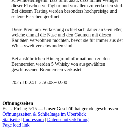
schwindelerregend. Das führt dazu, dass immer weniger
dieser Flaschen verfügbar und vor allem zu verkosten sind.
Bei diesem Tasting werden besonders hochpreisige und
seltene Flaschen geöffnet.
Diese Premium-Verkostung richtet sich daher an Genießer,
welche einmal die Nase und den Gaumen mit diesen
Raritäten verwöhnen möchten, bevor sie für immer aus der
Whiskywelt verschwunden sind.
Bei ausführlichen Hintergrundinformationen zu den
Brennereien werden 5 Whisky von ausgewählten
geschlossenen Brennereien verkostet.
2025-10-24T12:56:08+02:00
Öffnungszeiten
Es ist
Freitag
5:15
—
Unser Geschäft hat gerade geschlossen.
Öffnungszeiten & Schließtage im Überblick
Startseite
|
Impressum
|
Datenschutzerklärung
Page load link
Nach