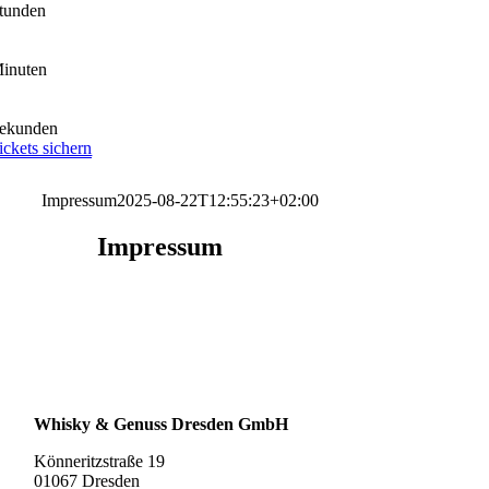
tunden
inuten
ekunden
ickets sichern
Impressum
2025-08-22T12:55:23+02:00
Impressum
Whisky & Genuss Dresden GmbH
Könneritzstraße 19
01067 Dresden