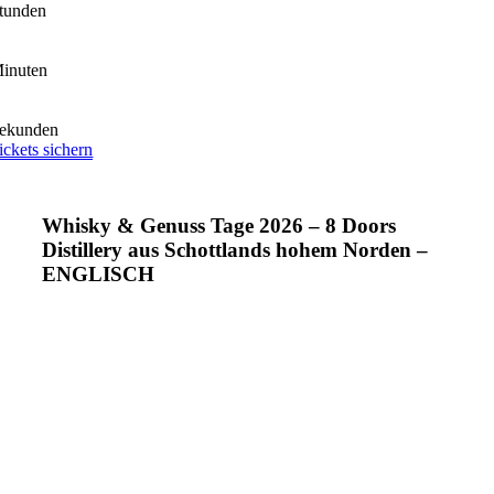
tunden
inuten
ekunden
ickets sichern
Whisky & Genuss Tage 2026 – 8 Doors
Distillery aus Schottlands hohem Norden –
ENGLISCH