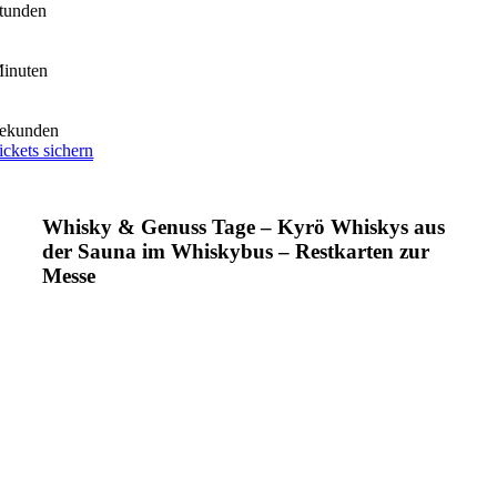
tunden
inuten
ekunden
ickets sichern
Whisky & Genuss Tage – Kyrö Whiskys aus
der Sauna im Whiskybus – Restkarten zur
Messe