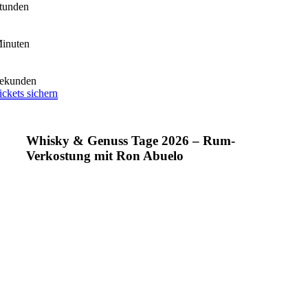
tunden
inuten
ekunden
ickets sichern
Whisky & Genuss Tage 2026 – Rum-
Verkostung mit Ron Abuelo